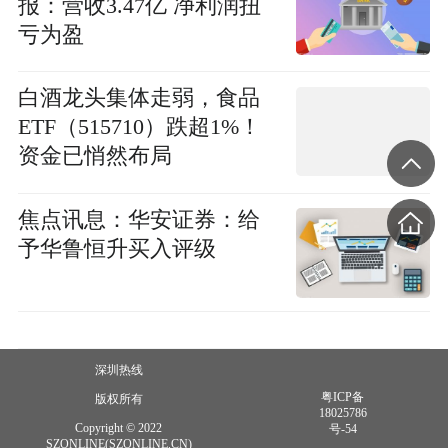
报：营收3.47亿 净利润扭
亏为盈
白酒龙头集体走弱，食品
ETF（515710）跌超1%！
资金已悄然布局
焦点讯息：华安证券：给
予华鲁恒升买入评级
深圳热线
粤ICP备
版权所有
18025786
Copyright © 2022
号-54
SZONLINE(SZONLINE.CN)