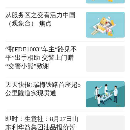
从服务区之变看活力中国
（观象台） 焦点
“鄂FDE1003”车主“路见不
平”出手相助 交警上门赠
“交警小熊”致谢
天天快报!瑞梅铁路首座超5
公里隧道实现贯通
即时：生意社：8月27日山
东利华益集团油品报价暂