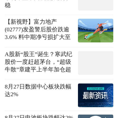
稳
【新视野】富力地产
(02777)发盈警后股价跌逾
3.6% 料中期净亏损扩大至
40.8亿元
A股新“股王”诞生？寒武纪
股价一度赶超茅台，“超级
牛散”章建平上半年加仓超
74万股
8月27日数据中心板块跌幅
达2%
8月27日电池板块跌幅达2%