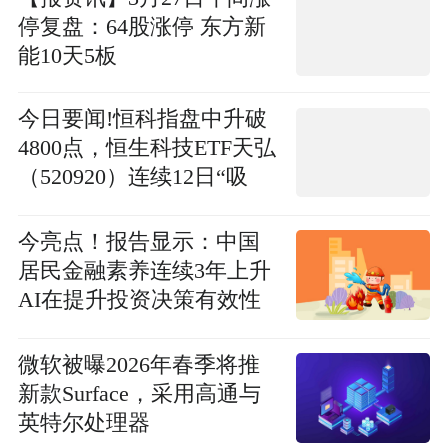
停复盘：64股涨停 东方新
能10天5板
今日要闻!恒科指盘中升破
4800点，恒生科技ETF天弘
（520920）连续12日“吸
金”累超8亿元，机构：港
股超跌反弹的概率正在提
今亮点！报告显示：中国
升
居民金融素养连续3年上升
AI在提升投资决策有效性
上有待加强
微软被曝2026年春季将推
新款Surface，采用高通与
英特尔处理器