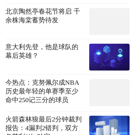
北京陶然亭春花节将启 千
余株海棠蓄势待发
意大利先登，他是球队的
幕后英雄？
今热点：克努佩尔成NBA
历史最年轻的单赛季至少
命中250记三分的球员
火箭森林狼最后2分钟裁判
报告：4漏判2错判，双方