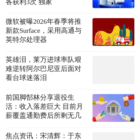
各获利3次 独家
微软被曝2026年春季将推
新款Surface，采用高通与
英特尔处理器
英雄泪，莱万进球率队艰
难逆转阿尔巴尼亚后面对
看台球迷落泪
前国脚郜林分享退役生
活：收入落差巨大 目前月
薪覆盖通勤费后所剩无几
每日快播
焦点资讯：宋清辉：于东