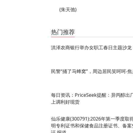
(朱天弛)
关键词：
消费导报网
24小时资讯
热门推荐
洪泽农商银行举办女职工春日主题沙龙
民警“捅了马蜂窝”，周边居民笑呵呵-焦
每日资讯：PriceSeek提醒：异丙醇出
上调利好现货
仙乐健康(300791):2026年第一季度取
明专利证书和保健食品注册证书、备案
证 报道