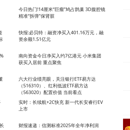
今日热门!14厘米“巨瘤”鸠占鹊巢 3D腹腔镜
精准“拆弹”保肾脏
能
快报:必贝特：融资净买入401.16万元，融
际
资余额1.51亿元
%
南向资金今日净买入约7亿港元 小米集团
获买入居前 重点聚焦
董
六大行业绩亮眼，关注银行ETF易方达
（516310）、红利低波ETF易方达
（563020）配置价值 当前看点
停
实时：长续航+2C快充 新一代长安睿行EV
上市
长
财报速递：信测标准2025年全年净利润