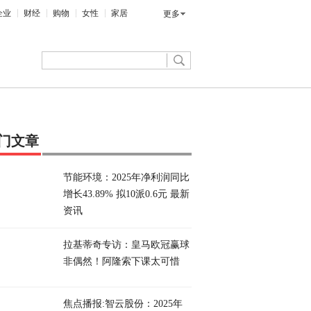
企业
财经
购物
女性
家居
更多
门文章
节能环境：2025年净利润同比
增长43.89% 拟10派0.6元 最新
资讯
拉基蒂奇专访：皇马欧冠赢球
非偶然！阿隆索下课太可惜
焦点播报:智云股份：2025年