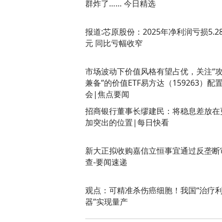
群炸了…… 今日精选
报道:芯原股份：2025年净利润亏损5.2
元 同比亏幅收窄
市场波动下价值风格有望占优，关注“
兼备”的价值ETF易方达（159263）配
会|焦点要闻
招商银行董事长缪建民：将稳息差放在
加突出的位置|每日快看
新大正拟收购嘉信立恒事宜通过反垄断
查-要闻速递
观点：可精准杀伤癌细胞！我国“治疗
器”实现量产