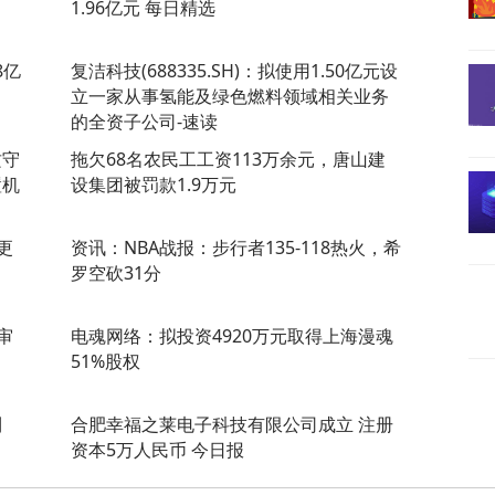
1.96亿元 每日精选
8亿
复洁科技(688335.SH)：拟使用1.50亿元设
立一家从事氢能及绿色燃料领域相关业务
的全资子公司-速读
攻守
拖欠68名农民工工资113万余元，唐山建
置机
设集团被罚款1.9万元
更
资讯：NBA战报：步行者135-118热火，希
罗空砍31分
审
电魂网络：拟投资4920万元取得上海漫魂
51%股权
利
合肥幸福之莱电子科技有限公司成立 注册
资本5万人民币 今日报