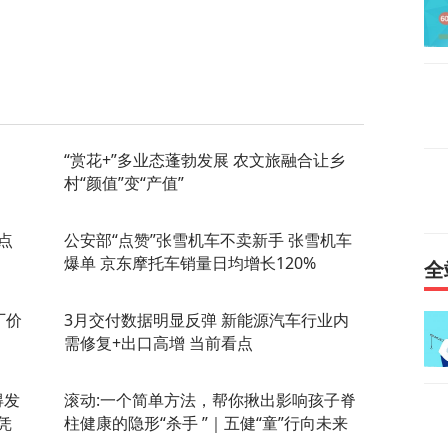
“赏花+”多业态蓬勃发展 农文旅融合让乡
村“颜值”变“产值”
点
公安部“点赞”张雪机车不卖新手 张雪机车
爆单 京东摩托车销量日均增长120%
全
厂价
3月交付数据明显反弹 新能源汽车行业内
需修复+出口高增 当前看点
得发
滚动:一个简单方法，帮你揪出影响孩子脊
凭
柱健康的隐形“杀手 ”｜五健“童”行向未来