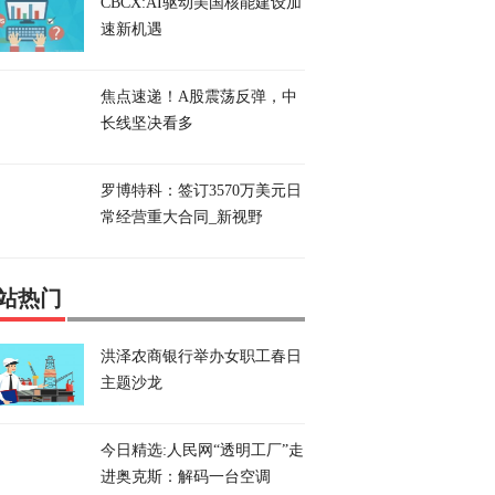
CBCX:AI驱动美国核能建设加
速新机遇
焦点速递！A股震荡反弹，中
长线坚决看多
罗博特科：签订3570万美元日
常经营重大合同_新视野
站热门
洪泽农商银行举办女职工春日
主题沙龙
今日精选:人民网“透明工厂”走
进奥克斯：解码一台空调