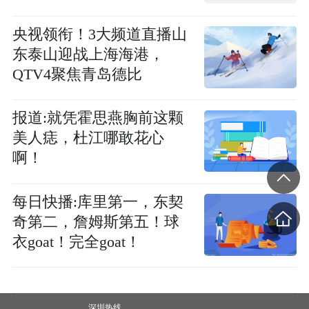
取新技术
央视领衔！3大频道直播山
东泰山迎战上海海港，
QTV4聚焦青岛德比
报道:就凭霍思燕胸前这颗
美人痣，杜江哪敢花心
啊！
每日快播:库里第一，东契
奇第二，詹姆斯第五！球
衣goat！完全goat！
深圳热线