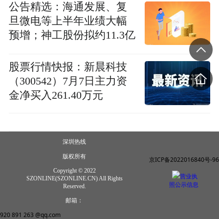
公告精选：海通发展、复
旦微电等上半年业绩大幅
预增；神工股份拟约11.3亿
元投建硅零部件新品研发
等项目
股票行情快报：新晨科技
（300542）7月7日主力资
金净买入261.40万元
深圳热线
版权所有
京ICP备2022016840号-96
Copyright © 2022
营业执
SZONLINE(SZONLINE.CN) All Rights
照公示信息
Reserved.
邮箱：
920 891 263 @qq.com