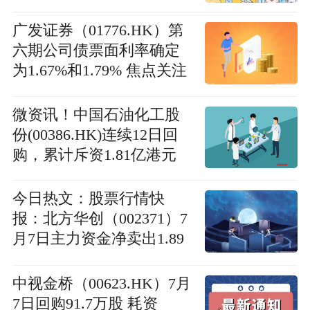
广发证券（01776.HK）第
六期公司债票面利率确定
为1.67%和1.79% 焦点关注
微资讯！中国石油化工股
份(00386.HK)连续12日回
购，累计斥资1.81亿港元
今日热文：股票行情快
报：北方华创（002371）7
月7日主力资金净卖出1.89
亿元
中视金桥（00623.HK）7月
7日回购91.7万股 耗资