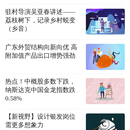
驻村导演吴亚春讲述——
荔枝树下，记录乡村蜕变
（乡音）
广东外贸结构向新向优 高
附加值产品出口增势强劲
热点！中概股多数下跌，
纳斯达克中国金龙指数跌
0.58%
【新视野】设计银发岗位
需更多想象力