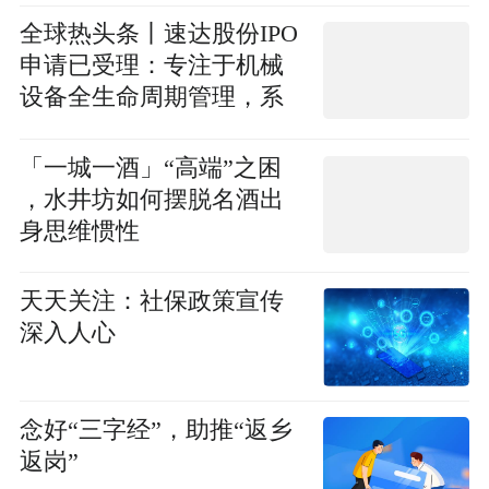
全球热头条丨速达股份IPO
申请已受理：专注于机械
设备全生命周期管理，系
国内较大的煤炭综采设备
后市场专业服务商
「一城一酒」“高端”之困
，水井坊如何摆脱名酒出
身思维惯性
天天关注：社保政策宣传
深入人心
念好“三字经”，助推“返乡
返岗”