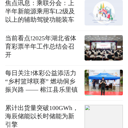
焦点讯息：乘联分会：上
半年新能源乘用车L2级及
以上的辅助驾驶功能装车
率达82.6%
当前看点!2025年湖北省体
育彩票半年工作总结会召
开
每日关注!体彩公益添活力
“乡村篮球联赛” 燃动侗乡
振兴路 —— 榕江县乐里镇
“体彩杯”乡村篮球联赛精
彩启幕
累计出货量突破100GWh，
海辰储能以长时储能为新
引擎