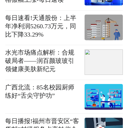
每日速看!天通股份：上半
年净利润5260.73万元，同
比下降33.29%
水光市场痛点解析：合规
破局者——润百颜玻玻引
领健康美肤新纪元
广西北流：85名校园厨师
练好“舌尖守护功”
每日播报!福州市晋安区“客