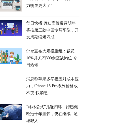
力明显更大了”
每日快播:奥迪高管透露明年
将推第三款中国专属车型，开
发周期缩短四成
Snap宣布大规模重组：裁员
16%并关闭300余空缺岗位 今
日热讯
消息称苹果多举措应对成本压
力，iPhone 18 Pro系列价格或
不变-快消息
“格林公式”几近闭环，姆巴佩
欧冠十年噩梦，仍在继续 | 足
坛狠人