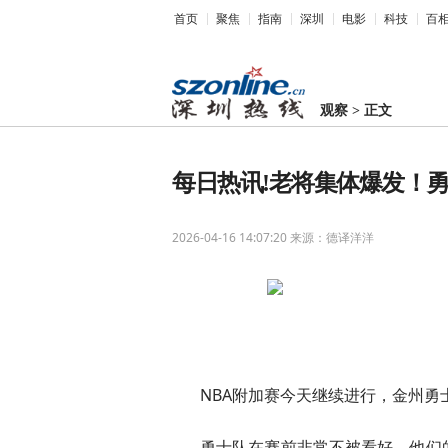
首页
聚焦
指南
深圳
电影
科技
百
观察
>
正文
每日热讯!老将集体爆发！
2026-04-16 14:07:20
来源：德译洋洋
NBA附加赛今天继续进行，金州勇
勇士队在赛前非常不被看好，他们