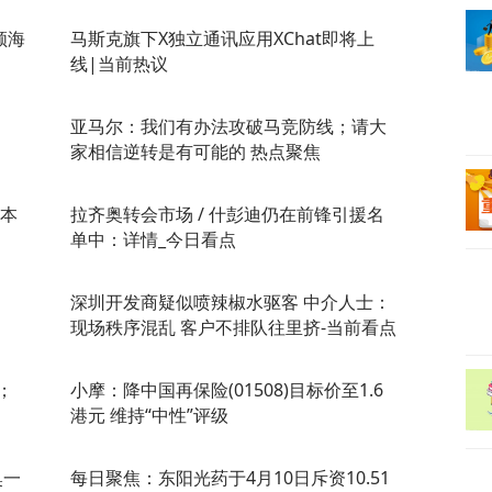
领海
马斯克旗下X独立通讯应用XChat即将上
线|当前热议
亚马尔：我们有办法攻破马竞防线；请大
家相信逆转是有可能的 热点聚焦
资本
拉齐奥转会市场 / 什彭迪仍在前锋引援名
单中：详情_今日看点
深圳开发商疑似喷辣椒水驱客 中介人士：
现场秩序混乱 客户不排队往里挤-当前看点
；
小摩：降中国再保险(01508)目标价至1.6
港元 维持“中性”评级
奥一
每日聚焦：东阳光药于4月10日斥资10.51