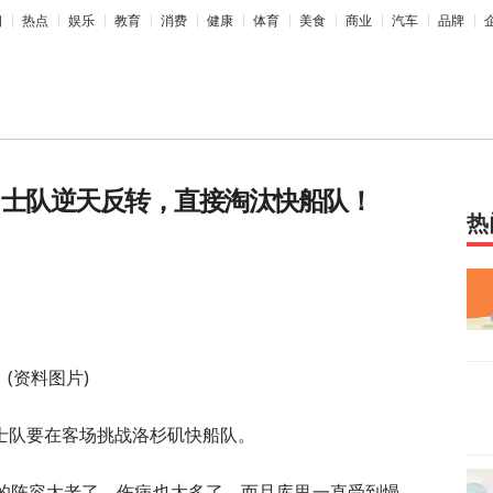
相
热点
娱乐
教育
消费
健康
体育
美食
商业
汽车
品牌
勇士队逆天反转，直接淘汰快船队！
热
(资料图片)
士队要在客场挑战洛杉矶快船队。
的阵容太老了，伤病也太多了，而且库里一直受到慢