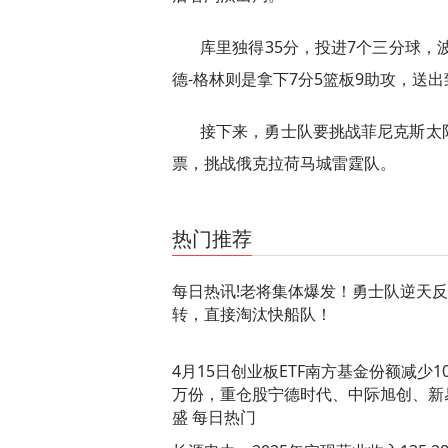
库里独得35分，投进7个三分球，
德-格林则是拿下7分5篮板9助攻，送
接下来，勇士队要挑战菲尼克斯太
票，挑战俄克拉荷马城雷霆队。
关键词：
库里
勇士队
快船队
霍福德
雷霆队
德
热门推荐
每日热讯!老将集体爆发！勇士队逆天反
转，直接淘汰快船队！
4月15日创业板ETF南方基金份额减少10
万份，重仓股宁德时代、中际旭创、新
盛 每日热门