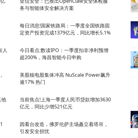
8亿
亚信安全：已推出OpenClaw安全体检服
务与智能体安全解决方案
每日消息!国家铁路局：一季度全国铁路固
定资产投资完成1379亿元，同比增长5.1%
有人
今日看点:数读IPO：一季度扣非净利预增
超200%，海昌智能今日申购
，
美股核电股集体冲高 NuScale Power飙升
逾17% 热门
其他
当前焦点!上海一季度人民币贷款增加3630
亿元，同比少增521亿元
1
因看台改造，佛罗伦萨主场矗立着塔吊，
引发安全担忧