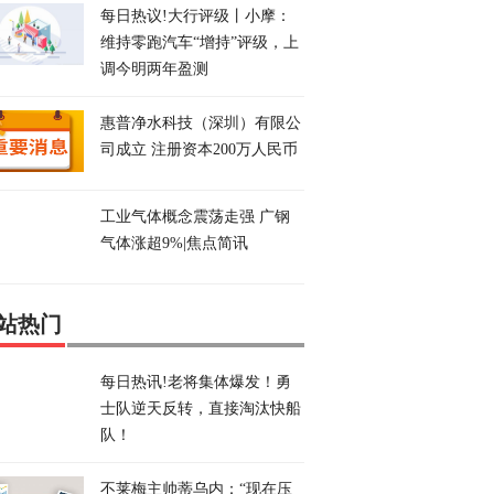
每日热议!大行评级丨小摩：
维持零跑汽车“增持”评级，上
调今明两年盈测
惠普净水科技（深圳）有限公
司成立 注册资本200万人民币
工业气体概念震荡走强 广钢
气体涨超9%|焦点简讯
站热门
每日热讯!老将集体爆发！勇
士队逆天反转，直接淘汰快船
队！
不莱梅主帅蒂乌内：“现在压