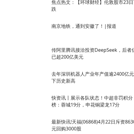
焦点热文：【环球财经】伦敦股市23日
跌
南京地铁，通到安徽了！|报道
传阿里腾讯接洽投资DeepSeek，后者
已超200亿美元
去年深圳机器人产业年产值逾2400亿元
下历史新高
快资讯丨展示各队状态！中超非罚积分
榜：蓉城19分，申花铜梁龙17分
最新快讯!天福(06868)4月22日斥资863
元回购3000股