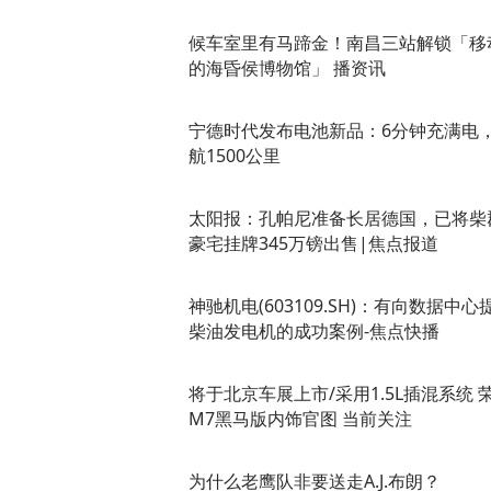
候车室里有马蹄金！南昌三站解锁「移
的海昏侯博物馆」 播资讯
宁德时代发布电池新品：6分钟充满电
航1500公里
太阳报：孔帕尼准备长居德国，已将柴
豪宅挂牌345万镑出售|焦点报道
神驰机电(603109.SH)：有向数据中心
柴油发电机的成功案例-焦点快播
将于北京车展上市/采用1.5L插混系统 
M7黑马版内饰官图 当前关注
为什么老鹰队非要送走A.J.布朗？