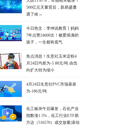
大跌11.67%，带崩相关板块？
500亿元天量背后，新易盛遭
遇了啥→
今日热文：李坤说教育丨妈妈
7年点赞24600次！被爱填满的
孩子，一生都有底气
焦点消息！生意社玉米淀粉4
月24日均差为-5.80元/吨 由负
向扩大转为缩小
4月24日生意社PVC市场基差
为-186元/吨
化工板块午后爆发，石化产业
指数涨1.5%，化工行业ETF易
方达（516570）成交放量|滚动