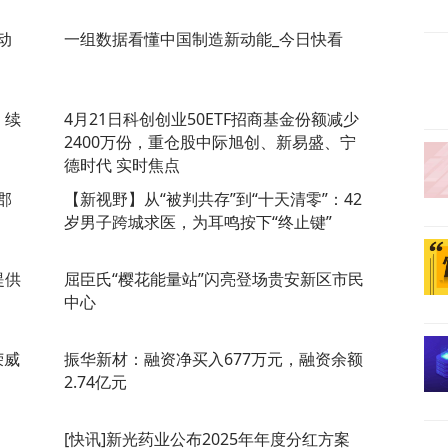
动
一组数据看懂中国制造新动能_今日快看
，续
4月21日科创创业50ETF招商基金份额减少
2400万份，重仓股中际旭创、新易盛、宁
德时代 实时焦点
郡
【新视野】从“被判共存”到“十天清零”：42
岁男子跨城求医，为耳鸣按下“终止键”
提供
屈臣氏“樱花能量站”闪亮登场贵安新区市民
中心
荣威
振华新材：融资净买入677万元，融资余额
2.74亿元
[快讯]新光药业公布2025年年度分红方案