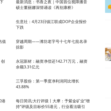
下
最新消息：书香之夜｜中国首位视障播音
硕士董丽娜深情诵读《再别康桥》
生意社：4月23日镇江联成DOP企业报价
下跌
估值
穿越周期——潍坊老字号十七年七批名录
掠影
 创
永冠新材：融资净偿还142.71万元，融资
余额3.31亿元
三孚股份：第一季度净利润同比增长
43.88%
0港
每日简讯:大行评级丨大摩：予紫金矿业“增
持”评级及目标价55港元，行业看法吸引