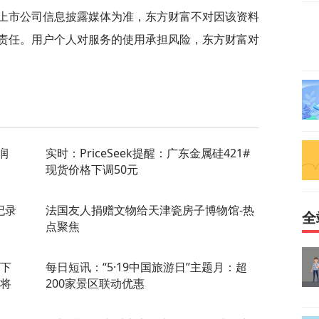
上市公司信息披露媒体为准，东方财富不对因该资料
责任。用户个人对服务的使用承担风险，东方财富对
润
实时：PriceSeek提醒：广东金属硅421#
现货价格下调50元
纪录
法国友人捐赠文物给天津瓷房子博物馆-热
全
点聚焦
景下
每日短讯：“5·19中国旅游日”主题月：超
或将
200家景区联动优惠