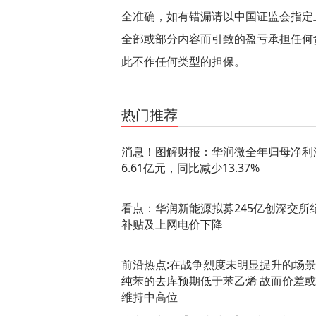
全准确，如有错漏请以中国证监会指定
全部或部分内容而引致的盈亏承担任何
此不作任何类型的担保。
关键词：
归母净利润
华润微
全年
同比
图解
东
热门推荐
消息！图解财报：华润微全年归母净利
6.61亿元，同比减少13.37%
看点：华润新能源拟募245亿创深交所
补贴及上网电价下降
前沿热点:在战争烈度未明显提升的场
纯苯的去库预期低于苯乙烯 故而价差
维持中高位