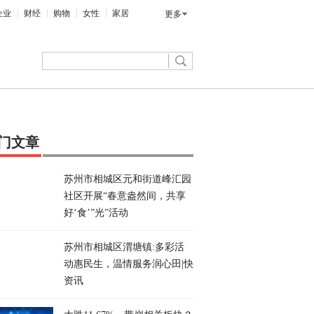
企业
财经
购物
女性
家居
更多
门文章
苏州市相城区元和街道峰汇园
社区开展“春意盎然间，共享
好‘食’”光”活动
苏州市相城区渭塘镇:多彩活
动惠民生，温情服务润心田|快
资讯