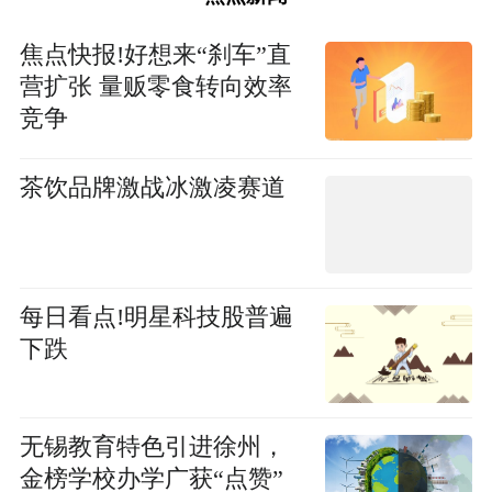
焦点快报!好想来“刹车”直
营扩张 量贩零食转向效率
竞争
茶饮品牌激战冰激凌赛道
每日看点!明星科技股普遍
下跌
无锡教育特色引进徐州，
金榜学校办学广获“点赞”