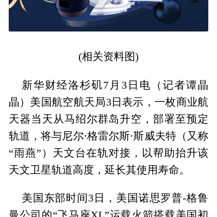
(相关资料图)
新华财经洛杉矶7月3日电（记者谭晶
晶）美国航空航天局3日表示，一枚商业航
天器当天从马绍尔群岛升空，部署至预定
轨道，将与尼尔·格雷尔斯·斯威夫特（又称
“雨燕”）天文台在轨对接，以帮助抬升该
天文卫星轨道高度，延长其使用寿命。
美国东部时间3日，美国诺思罗普-格鲁
曼公司的“飞马座XL”运载火箭搭载美国初