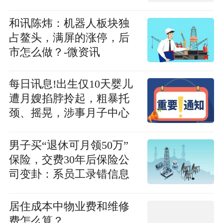
和讯陈炜：机器人板块独
占鳌头，满屏的涨停，后
市怎么做？-微资讯
每日讯息!出生仅10天婴儿
遭月嫂掐脖拎起，粗暴托
颈、摇晃，涉事月子中心
回应：已解除与月嫂的劳
动关系；相关部门已介入
男子买“退休可月领50万”
保险，交费30年后保险公
司变卦：系员工录错信息
报资讯
居住成本中物业费和维修
费怎么算？