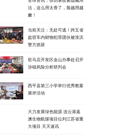
全球资讯：弥玥泉喷雾隐藏用
法，这么用太香了，脸越用越
嫩！
当前关注：无处可逃！跨五省
盗窃车内财物犯罪团伙被淮滨
警方抓获
驻马店开发区金山办事处召开
涉稳风险分析研判会
​西平县第三小学举行优秀教案
展评活动
大力发展绿色能源 连云港嘉
澳生物航煤项目位列江苏省重
大项目 天天速讯