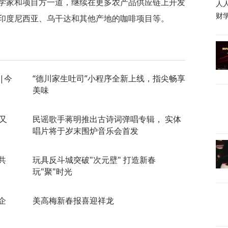
学家和项目方一道，继续在更多农产品供应链上开发
人
印度尼西亚、乌干达和其他产地的咖啡项目等。
财
|今
“德川家生吐司”小程序全新上线，指尖畅享
美味
又
民谣歌手蒋明推出古诗词弹唱专辑， 实体
唱片将于岁末围炉音乐会首发
共
玩具反斗城突破"次元壁" 打造新春
玩"聚"时光
企
美高梅新春报喜迎祥龙