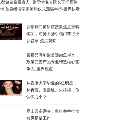
人都做合格投资人 | 财学堂名誉院长丁洋受聘
学堂首席经济学家签约仪式圆满举行-世界快看
新豪轩门窗斩获搜狐焦点重磅
奖项，逆势上扬引领门窗行业
新篇章-焦点观察
窗帘品牌加盟首选如鱼得水，
政策完善产品专业缔造核心竞
争力_世界观点
从香港大学毕业的5位明星，
林青霞、袁嘉敏、朱梓橦，你
认识几个？
罗山县定远乡：多措并举推动
移风易俗工作