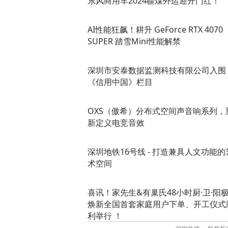
东风商用车2024疆煤外运迎开门红！
AI性能狂飙！耕升 GeForce RTX 4070
SUPER 踏雪Mini性能解禁
深圳市安泰数据监测科技有限公司入围
《信用中国》栏目
OXS（傲希）分布式空间声音响系列，
新定义电竞音效
深圳地铁16号线 - 打造兼具人文功能的
术空间
喜讯！家先生&有巢氏48小时厨·卫·阳
焕新全国首套家庭用户下单、开工仪式
利举行 ！