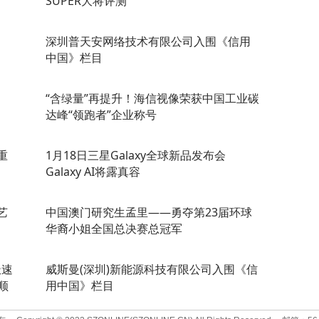
SUPER大将评测
深圳普天安网络技术有限公司入围《信用
中国》栏目
“含绿量”再提升！海信视像荣获中国工业碳
达峰“领跑者”企业称号
重
1月18日三星Galaxy全球新品发布会
Galaxy AI将露真容
艺
中国澳门研究生孟里——勇夺第23届环球
华裔小姐全国总决赛总冠军
极速
威斯曼(深圳)新能源科技有限公司入围《信
顺
用中国》栏目