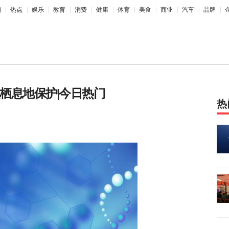
相
热点
娱乐
教育
消费
健康
体育
美食
商业
汽车
品牌
展栖息地保护|今日热门
热