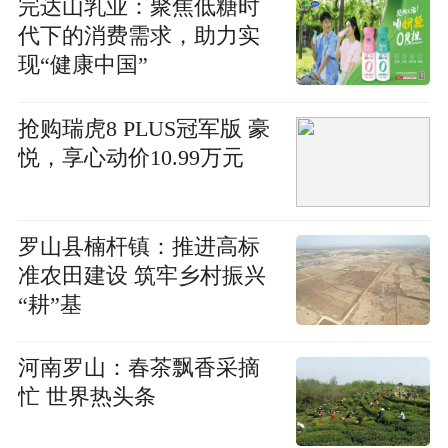
完达山乳业：聚焦低糖时
代下的消费需求，助力实
现“健康中国”
抢购瑞虎8 PLUS冠军版 豪
悦，享心动价10.99万元
​罗山县楠杆镇：推进高标
准农田建设 筑牢乡村振兴
“耕”基
河南罗山：春茶飘香采摘
忙 世界热头条