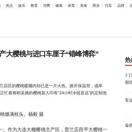
相
热点
娱乐
教育
消费
健康
体育
美食
商业
汽车
品牌
国产大樱桃与进口车厘子“错峰博弈”
热
3
假
普兰店区的樱桃暖棚内却已是一片火热。掀开保温帘，成串
正忙着将刚采摘的樱桃装入印有“24小时冷链直达”的定制泡
车
桃缀满枝头。杨毅 摄
金价
一。作为大连大棚樱桃主产区，普兰店四平大樱桃一