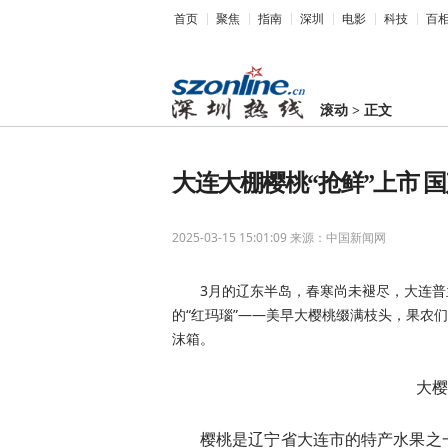
首页
聚焦
指南
深圳
电影
科技
百
滚动
>
正文
大连大棚樱桃“抢鲜”上市 
2025-03-15 15:01:09
来源：中国新闻网
3月的辽东半岛，春寒尚未褪尽，大连
的“红玛瑙”——美早大樱桃缀满枝头，果农们
沫箱。
大樱
樱桃是辽宁省大连市的特产水果之