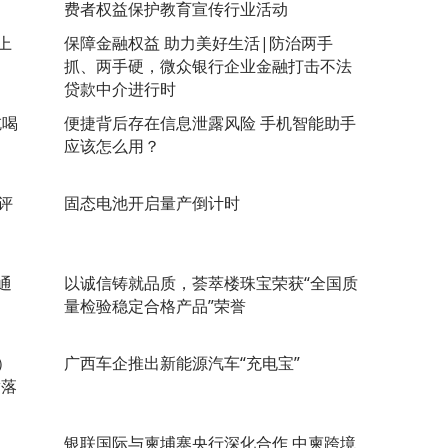
费者权益保护教育宣传行业活动
上
保障金融权益 助力美好生活|防治两手
抓、两手硬，微众银行企业金融打击不法
贷款中介进行时
吃喝
便捷背后存在信息泄露风险 手机智能助手
应该怎么用？
测评
固态电池开启量产倒计时
通
以诚信铸就品质，荟萃楼珠宝荣获“全国质
量检验稳定合格产品”荣誉
）
广西车企推出新能源汽车“充电宝”
满落
银联国际与柬埔寨央行深化合作 中柬跨境