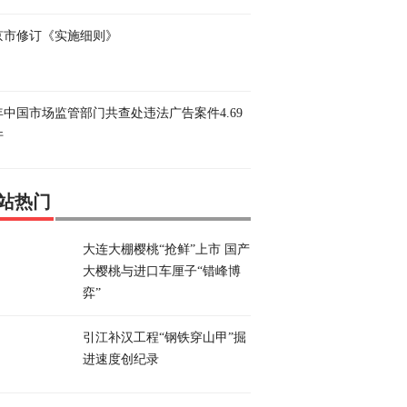
京市修订《实施细则》
年中国市场监管部门共查处违法广告案件4.69
件
站热门
大连大棚樱桃“抢鲜”上市 国产
大樱桃与进口车厘子“错峰博
弈”
引江补汉工程“钢铁穿山甲”掘
进速度创纪录