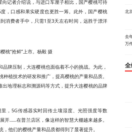
贵耀向记者介绍说，与进口车厘子相比，国产樱桃可待
15度，口感和果实硬度也更胜一筹。此外，国产樱桃
北
到消费者手中，只需1至3天左右时间，远胜于漂洋
去
万
樱桃“抢鲜”上市。杨毅 摄
全
和品牌压制，大连樱桃也面临着不小的挑战。为此，
桃种植技术的研发和推广，提高樱桃的产量和品质。
、推出地理标志和溯源码等方式，提升大连樱桃的品牌
棚里，5G传感器实时回传土壤湿度、光照强度等数
开......在普兰店区，像这样的智慧大棚越来越多。
统，他们的樱桃产量和品质都得到了显著提升。