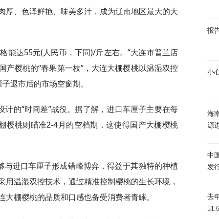
肉厚、色泽鲜艳、味美多汁，成为辽南地区最大的大
报
价格能达55元(人民币，下同)/斤左右。”大连市普兰店
国产樱桃的“春果第一枝”，大连大棚樱桃以温湿双控
小
厘子退市后的市场空窗期。
设计的“时间差”战役。据了解，进口车厘子主要在每
海
棚樱桃则瞄准2-4月的空档期，这使得国产大棚樱桃
源
中
够与进口车厘子形成错峰博弈，得益于其独特的种植
发
采用温湿双控技术，通过精准控制樱桃的生长环境，
连大棚樱桃的品质和口感也备受消费者青睐。
去
51