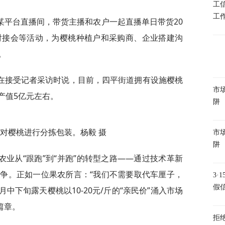
工
工
某平台直播间，带货主播和农户一起直播单日带货20
对接会等活动，为樱桃种植户和采购商、企业搭建沟
。
在接受记者采访时说，目前，四平街道拥有设施樱桃
市
年产值5亿元左右。
阱
对樱桃进行分拣包装。杨毅 摄
市
阱
业从“跟跑”到“并跑”的转型之路——通过技术革新
争。正如一位果农所言：“我们不需要取代车厘子，
3
假
中下旬露天樱桃以10-20元/斤的“亲民价”涌入市场
篇章。
拒