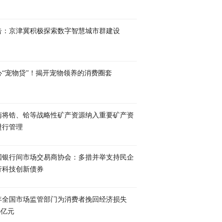
告：京津冀积极探索数字智慧城市群建设
心“宠物贷”！揭开宠物领养的消费圈套
南将锆、铪等战略性矿产资源纳入重要矿产资
进行管理
国银行间市场交易商协会：多措并举支持民企
行科技创新债券
年全国市场监管部门为消费者挽回经济损失
.6亿元