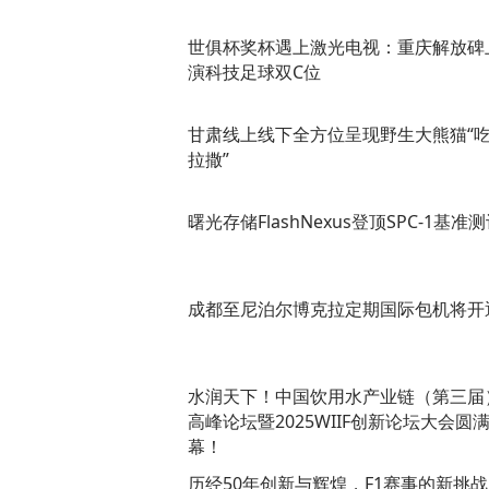
世俱杯奖杯遇上激光电视：重庆解放碑
演科技足球双C位
甘肃线上线下全方位呈现野生大熊猫“
拉撒”
曙光存储FlashNexus登顶SPC-1基准
成都至尼泊尔博克拉定期国际包机将开
水润天下！中国饮用水产业链（第三届
高峰论坛暨2025WIIF创新论坛大会圆
幕！
历经50年创新与辉煌，F1赛事的新挑战