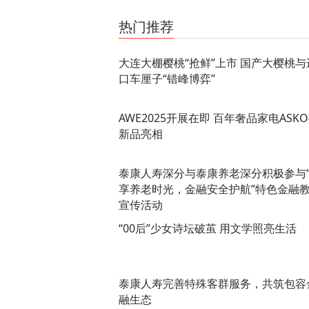
关键词：
热门推荐
大连大棚樱桃“抢鲜”上市 国产大樱桃与
口车厘子“错峰博弈”
AWE2025开展在即 百年奢品家电ASK
新品亮相
泰康人寿深分与泰康养老深分积极参与
享养老时光，金融安全护航”特色金融
宣传活动
“00后”少女诗坛破茧 用文学照亮生活
泰康人寿完善特殊客群服务，共筑包容
融生态