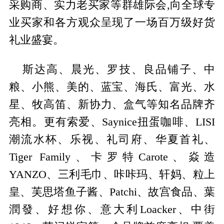
采购商、实力老买家等群雄际会,向全球专
业买家和各方观众呈现了一场百万级好货
礼业盛宴。
斯达高、晨光、罗技、良品铺子、中
粮、小熊、美的、蓝宝、海氏、富光、水
星、牧高笛、新协力、盒气等知名品牌齐
亮相。更有索爱、Saynice扭蛋咖啡、LISI
潮流水杯、乐视、礼司府、华夏首礼、
Tiger Family、卡罗特Carote、焱造
YANZO、三利毛巾、咔咔玛、轩妈、粒上
皇、芙思塔鱼子酱、Patchi、故宫食品、葉
潤發、好想你、意大利Loacker、中街