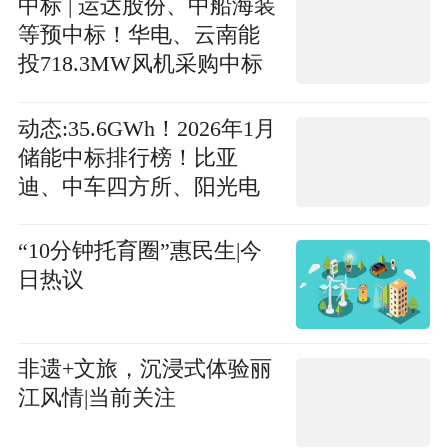
中标 | 运达股份、中船海装
等预中标！华电、云南能
投718.3MW风机采购中标
候选公示
动态:35.6GWh！2026年1月
储能中标排行榜！比亚
迪、中车四方所、阳光电
源、智光储能、晶科能
源、远景能源等名列前茅
“10分钟托育圈”惠民生|今
日热议
非遗+文旅，沉浸式体验丽
江风情|当前关注