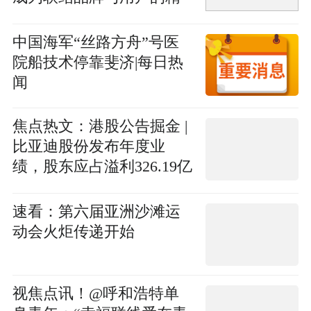
神纽带
中国海军“丝路方舟”号医
院船技术停靠斐济|每日热
闻
焦点热文：港股公告掘金 |
比亚迪股份发布年度业
绩，股东应占溢利326.19亿
元 研发投入同比上升17%
至634亿元
速看：第六届亚洲沙滩运
动会火炬传递开始
视焦点讯！@呼和浩特单