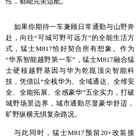
性，都能完美适配。
如果你期待一车兼顾日常通勤与山野奔
赴，向往“可城可野可远方”的全能生活方
式，猛士M817恰好契合所有想象。作为
“华系智能越野第一车”，猛士M817融合猛
士硬核越野基因与华为乾崑顶尖智能科
技，凭借以“全栈华为、全域通达、全维安
全、全能拓展、全感豪华”五全实力，打破
城野场景边界，城市通勤尽显豪华舒适，
旷野纵横无惧复杂路况。
与此同时，猛士M817预留20+改装接