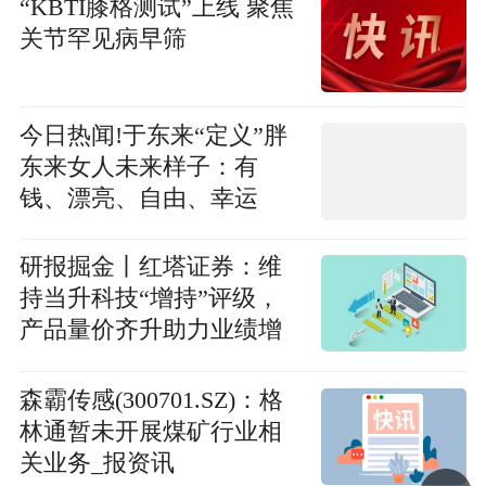
“KBTI膝格测试”上线 聚焦
关节罕见病早筛
今日热闻!于东来“定义”胖
东来女人未来样子：有
钱、漂亮、自由、幸运
研报掘金丨红塔证券：维
持当升科技“增持”评级，
产品量价齐升助力业绩增
长
森霸传感(300701.SZ)：格
林通暂未开展煤矿行业相
关业务_报资讯