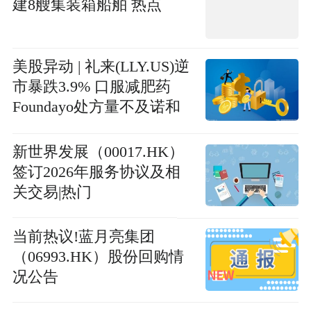
建8艘集装箱船舶 热点
美股异动 | 礼来(LLY.US)逆
市暴跌3.9% 口服减肥药
Foundayo处方量不及诺和
诺德(NVO.US)|今日精选
新世界发展（00017.HK）
签订2026年服务协议及相
关交易|热门
当前热议!蓝月亮集团
（06993.HK）股份回购情
况公告