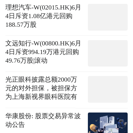
限公司
理想汽车-W(02015.HK)6月
4日斥资1.08亿港元回购
188.57万股
文远知行-W(00800.HK)6月
4日斥资994.19万港元回购
49.76万股|滚动
光正眼科披露总额2000万
元的对外担保，被担保方
为上海新视界眼科医院有
限公司|快资讯
华康股份: 股票交易异常波
动公告