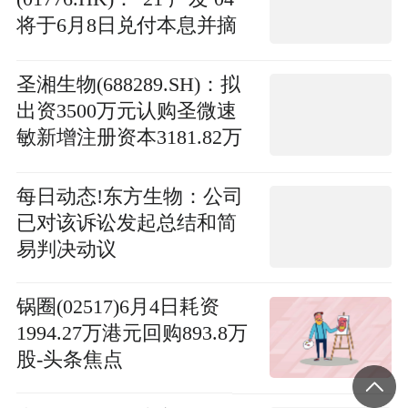
将于6月8日兑付本息并摘
牌
圣湘生物(688289.SH)：拟
出资3500万元认购圣微速
敏新增注册资本3181.82万
元|聚焦
每日动态!东方生物：公司
已对该诉讼发起总结和简
易判决动议
锅圈(02517)6月4日耗资
1994.27万港元回购893.8万
股-头条焦点