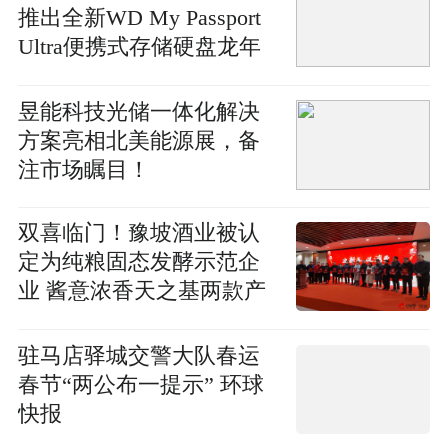
推出全新WD My Passport
Ultra便携式存储硬盘龙年
特别版_环球即时看
昱能科技光储一体化解决
方案亮相北美能源展，备
注市场瞩目！
​双喜临门！豫坡酒业被认
定为纯粮固态发酵示范企
业 酱意浓香天之基两款产
品入选河南好酒名单！ 全
球新资讯
驻马店驿城交警大队春运
春节“两公布一提示” 环球
快报