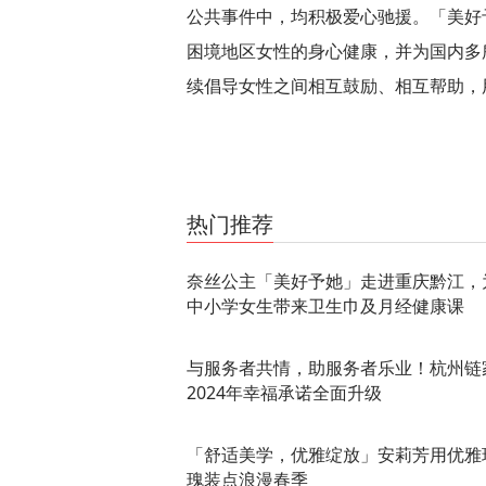
公共事件中，均积极爱心驰援。「美好
困境地区女
性的身心健康，并为国内多
续倡导女
性之间相互鼓励、相互帮助，
关键词：
热门推荐
奈丝公主「美好予她」走进重庆黔江，
中小学女生带来卫生巾及月经健康课
与服务者共情，助服务者乐业！杭州链
2024年幸福承诺全面升级
「舒适美学，优雅绽放」安莉芳用优雅
瑰装点浪漫春季