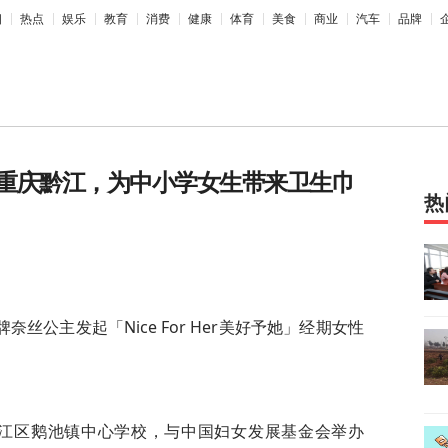
相
热点
娱乐
教育
消费
健康
体育
美食
商业
汽车
品牌
重庆黔江，为中小学女生带来卫生巾
热
丝公主发起「Nice For Her美好予她」经期女
性
黔江区鹅池镇中心学校，与
中国妇女发展
基金会举办