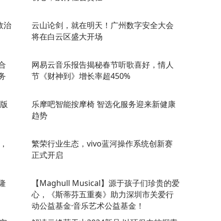
救治
云山论剑，就在明天！广州数字安全大会
将在白云区盛大开场
合
网易云音乐报告揭秘春节听歌喜好，情人
务
节《财神到》增长率超450%
军版
乐摩吧智能按摩椅 智选化服务迎来新健康
趋势
比，
繁荣行业生态，vivo蓝河操作系统创新赛
正式开启
隆
【Maghull Musical】源于孩子们珍贵的爱
心，《斯蒂芬五重奏》助力深圳市关爱行
动公益基金·音乐艺术公益基金！