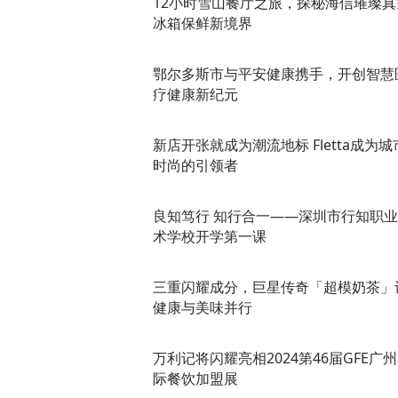
12小时雪山餐厅之旅，探秘海信璀璨真
冰箱保鲜新境界
鄂尔多斯市与平安健康携手，开创智慧
疗健康新纪元
新店开张就成为潮流地标 Fletta成为城
时尚的引领者
良知笃行 知行合一——深圳市行知职
术学校开学第一课
三重闪耀成分，巨星传奇「超模奶茶」
健康与美味并行
万利记将闪耀亮相2024第46届GFE广
际餐饮加盟展