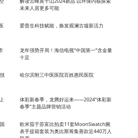
空
解读云峰莫干山2024新品 以环保内核探索
未来人居更多可能
医
爱普生科技赋能，焕发观澜古墟新活力
市
龙年强势开局！海信电视“中国第一”含金量
十足
业技
哈尔滨附三中医医院百姓惠民医院
让
体彩新春季，龙腾好运来——2024“体彩新
春季”主题品牌营销活动
州国
欧米茄于苏富比拍卖11套MoonSwatch腕
表手提箱套装为奥比斯筹集善款近440万人