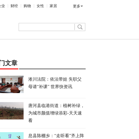
企业
财经
购物
女性
家居
更多
门文章
淅川法院：依法带娃 失职父
母请“补课” 世界快资讯
唐河县临港街道：植树补绿，
为城市颜值增绿添彩-天天速
看
息县陈棚乡：“走听看”齐上阵