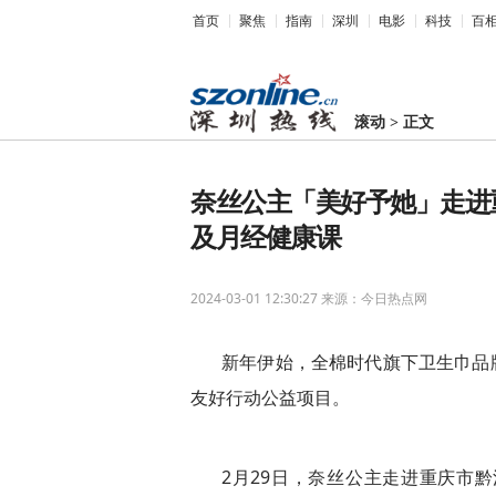
首页
聚焦
指南
深圳
电影
科技
百
滚动
>
正文
奈丝公主「美好予她」走进
及月经健康课
2024-03-01 12:30:27
来源：今日热点网
新年伊始，全棉时代旗下卫生巾品牌奈
友好行动公益项目。
2月29日，奈丝公主走进重庆市