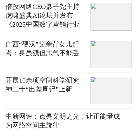
倍孜网络CEO聂子尧主持
虎啸盛典AI论坛并发布
《2025中国数字营销行业
人工智能应用趋势研究报
告》
广西“硬汉”父亲背女儿赶
考：身虽残但志气不能丢
开展10余项空间科学研究
神二十“出差周记”上新
中新网评：点亮文明之光，让正能量成
为网络空间主旋律