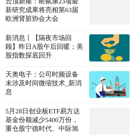
云顶新耀：耐赋康23项最
新研究成果将亮相第63届
欧洲肾脏协会大会
新消息丨【隔夜市场回
顾】昨日A股午后回暖；美
股指数探底回升
天奥电子：公司时频设备
未涉及时间微缩技术_新消
息
5月28日创业板ETF易方达
基金份额减少5400万份，
重仓股宁德时代、中际旭