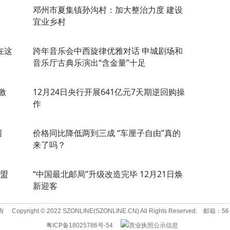
邓州市夏集镇孙沟村：加大整治力度 建设
宜业乡村
在这
跨年音乐会中西旋律优雅对话 申城剧场和
音乐厅古典乐演出“含金量”十足
激
12月24日央行开展641亿元7天期逆回购操
作
园
价格同比降低两到三成 “车厘子自由”真的
来了吗？
东盟
“中国最北邮局”升级改造完毕 12月21日焕
新迎客
有
Copyright © 2022 SZONLINE(SZONLINE.CN) All Rights Reserved.
邮箱：56 
粤ICP备18025786号-54
营业执照公示信息