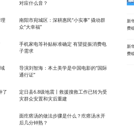
对应什么音？
管理
南阳市宛城区：深耕惠民“小实事” 撬动群
新华
众“大幸福”
费
财
手机家电等补贴标准确定 有望提振消费电
新华
子需求
费
领域
导演刘智海：本土美学是中国电影的“国际
通行证”
种了
定日县6.8级地震丨救援搜救工作已转为受
灾群众安置和灾后重建
面疙瘩汤的做法步骤是什么？疙瘩汤水开
后几分钟熟？