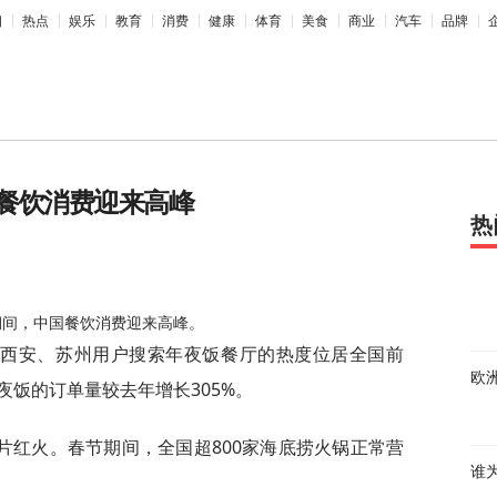
相
热点
娱乐
教育
消费
健康
体育
美食
商业
汽车
品牌
餐饮消费迎来高峰
热
节期间，中国餐饮消费迎来高峰。
、西安、苏州用户搜索年夜饭餐厅的热度位居全国前
欧
饭的订单量较去年增长305%。
片红火。春节期间，全国超800家海底捞火锅正常营
谁