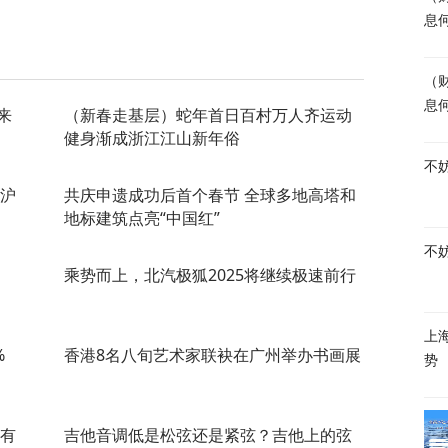
息
（
息
来
（新春走基层）蛇年首日百村万人齐运动
健身渐成浙江江山新年俗
不
留沪
共庆申遗成功后首个春节 全球多地高塔和
地标建筑点亮“中国红”
不
乘势而上，北汽极狐2025将继续极速前行
上
%
香港8名八旬艺术家联袂在广州举办书画展
势
稳有
吉他音调低是松弦还是紧弦？吉他上的弦