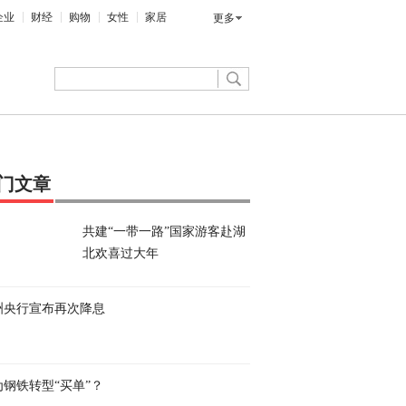
企业
财经
购物
女性
家居
更多
门文章
共建“一带一路”国家游客赴湖
北欢喜过大年
洲央行宣布再次降息
为钢铁转型“买单”？