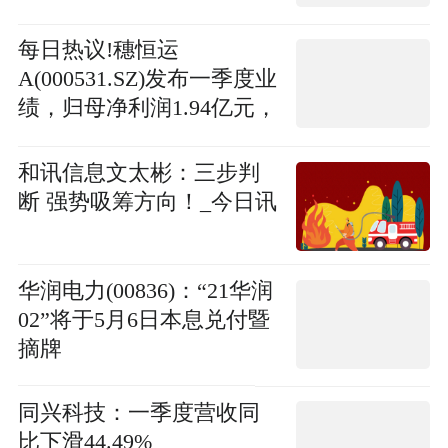
每日热议!穗恒运
A(000531.SZ)发布一季度业
绩，归母净利润1.94亿元，
增长98.58%
和讯信息文太彬：三步判
断 强势吸筹方向！_今日讯
华润电力(00836)：“21华润
02”将于5月6日本息兑付暨
摘牌
同兴科技：一季度营收同
比下滑44.49%