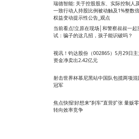
瑞德智能: 关于控股股东、实际控制人
一致行动人持股比例被动触及1%整数
权益变动提示性公告_观点
当前看点!立原在现场│和警察叔叔一起
试：骗子的这几招，孩子能识破吗？
视讯！钧达股份（002865）5月29日主
资金净卖出2.42亿元
射击世界杯慕尼黑站中国队包揽两项混
冠军
焦点快报!好想来“刹车”直营扩张 量贩
转向效率竞争