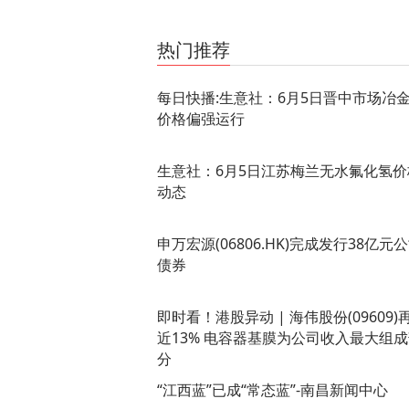
关键词：
焦炭
焦炭价格
热门推荐
每日快播:生意社：6月5日晋中市场冶
价格偏强运行
生意社：6月5日江苏梅兰无水氟化氢价
动态
申万宏源(06806.HK)完成发行38亿元
债券
即时看！港股异动 | 海伟股份(09609)
近13% 电容器基膜为公司收入最大组
分
“江西蓝”已成“常态蓝”-南昌新闻中心