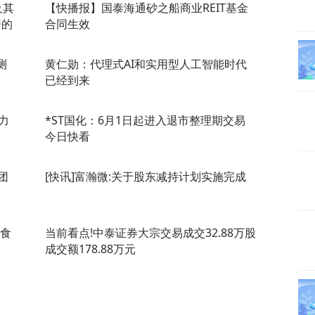
及其
【快播报】国泰海通砂之船商业REIT基金
倍的
合同生效
测
黄仁勋：代理式AI和实用型人工智能时代
已经到来
力
*ST国化：6月1日起进入退市整理期交易
今日快看
团
[快讯]富瀚微:关于股东减持计划实施完成
零食
当前看点!中泰证券大宗交易成交32.88万股
成交额178.88万元