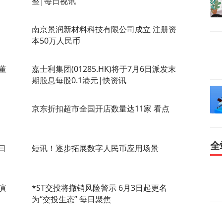
整|每日视讯
南京景润新材料科技有限公司成立 注册资
本50万人民币
工董
嘉士利集团(01285.HK)将于7月6日派发末
期股息每股0.1港元|快资讯
京东折扣超市全国开店数量达11家 看点
全
日
短讯！逐步拓展数字人民币应用场景
演
*ST交投将撤销风险警示 6月3日起更名
为“交投生态” 每日聚焦