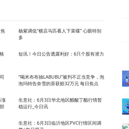
金焦
杨紫调侃“横店马匹看人下菜碟” 心眼特别
多
格
短讯！今日公告透露利好：6只个股有潜力
公司
“喝米布布抽LABUBU”被判不正当竞争，泡
泡玛特告奈雪的茶获赔32万元 每日焦点
再涨
生意社：6月3日华北地区醋酸丁酯行情暂
成部
稳运行_今日讯
生意社：6月3日临沂地区PVC行情区间调