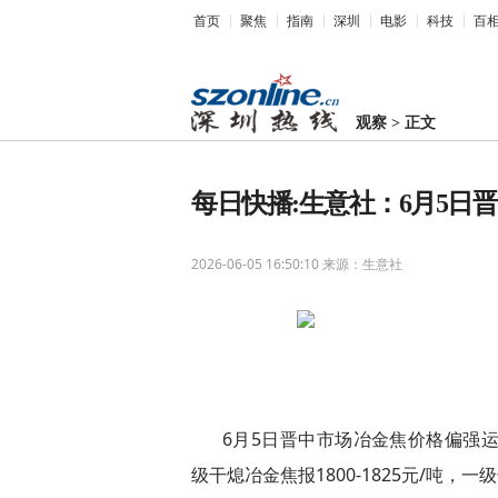
首页
聚焦
指南
深圳
电影
科技
百
观察
>
正文
每日快播:生意社：6月5日
2026-06-05 16:50:10
来源：生意社
6月5日晋中市场冶金焦价格偏强运行
级干熄冶金焦报1800-1825元/吨，