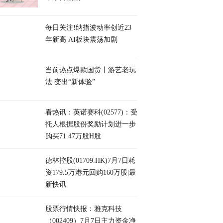
每日关注!纳指波动率创近23
年新高 AI板块震荡加剧
当前热点爆款国货丨游艺老玩
法 变出“新体验”
看热讯：英诺赛科(02577)：受
托人根据股份奖励计划进一步
购买71.47万股H股
德林控股(01709.HK)7月7日耗
资179.5万港元回购160万股|最
新快讯
股票行情快报：雅克科技
（002409）7月7日主力资金净