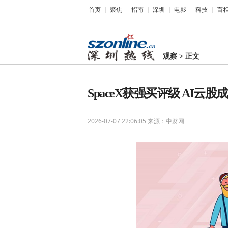
首页
聚焦
指南
深圳
电影
科技
百
观察
>
正文
SpaceX获强买评级 AI云
2026-07-07 22:06:05
来源：中财网