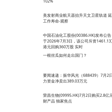
102%
美发射商业航天器抬升天文卫星轨道 
工作寿命-观察
中国石油化工股份(00386.HK)发布公
于2026年7月3日，该公司斥资1461.13
港元回购360万股 实时
一根丝瓜如何走出国门？
要闻速递：振华风光（688439）7月2
力资金净卖出389.03万元
荣昌生物(09995.HK)7月2日购买2.8亿
财产品 独家焦点