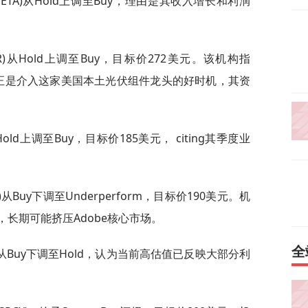
orms(META)从Hold上调至Buy，理由是其收入增长和利润
lar(FSLR)从Hold上调至Buy，目标价272美元。该机构指
前正是介入这家美国本土光伏组件龙头的好时机，其资
N)从Hold上调至Buy，目标价185美元， citing其季度业
)从Buy下调至Underperform，目标价190美元。机
，长期可能挤压Adobe核心市场。
全
AVGO)从Buy下调至Hold，认为当前高估值已反映大部分利