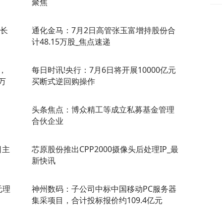
聚焦
延长
通化金马：7月2日高管张玉富增持股份合
计48.15万股_焦点速递
告，
每日时讯!央行：7月6日将开展10000亿元
万
买断式逆回购操作
头条焦点：博众精工等成立私募基金管理
合伙企业
日主
芯原股份推出CPP2000摄像头后处理IP_最
新快讯
元理
神州数码：子公司中标中国移动PC服务器
集采项目，合计投标报价约109.4亿元