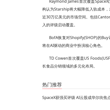
Raymond James首次覆盖Space
构认为Starship将大幅降低入轨成
近30万亿美元的市场空间。包括Canto
入的评级启动覆盖。
BofA恢复对Shopify(SHOP
将在AI驱动的商业中扮演核心角色。
TD Cowen首次覆盖US Foods
长食品分销领域的多元化布局。
关键词：
商业频道
快讯
热门推荐
SpaceX获强买评级 AI云股成华尔街焦