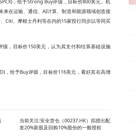
X(SPCX)，给予Strong Buy评级，目标价800美元。机
本，未来在运输、通信、AI计算、制造和能源领域创造接
r、Citi、摩根士丹利等在内的15家投行同步以等同买
)的Buy评级，目标价150美元，认为其支付和结算基础设施
(USFD)，给予Buy评级，目标价116美元，看好其在高增
点
当前关注:安全货仓（00237.HK）拟授出配
发20%新股及回购10%股份的一般授权