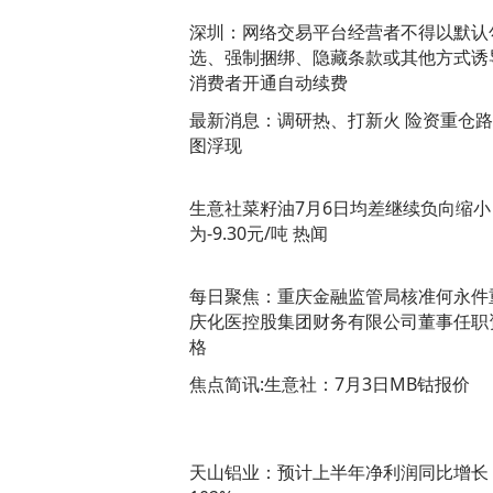
深圳：网络交易平台经营者不得以默认
选、强制捆绑、隐藏条款或其他方式诱
消费者开通自动续费
最新消息：调研热、打新火 险资重仓
图浮现
生意社菜籽油7月6日均差继续负向缩小
为-9.30元/吨 热闻
每日聚焦：重庆金融监管局核准何永件
庆化医控股集团财务有限公司董事任职
格
焦点简讯:生意社：7月3日MB钴报价
天山铝业：预计上半年净利润同比增长