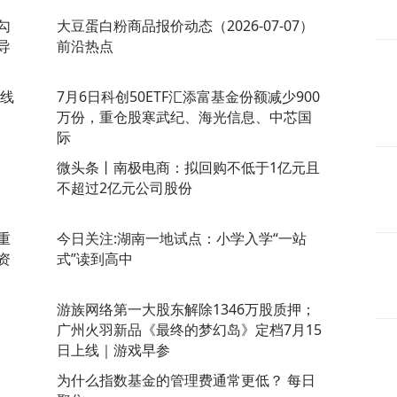
勾
大豆蛋白粉商品报价动态（2026-07-07）
导
前沿热点
路线
7月6日科创50ETF汇添富基金份额减少900
万份，重仓股寒武纪、海光信息、中芯国
际
微头条丨南极电商：拟回购不低于1亿元且
不超过2亿元公司股份
重
今日关注:湖南一地试点：小学入学“一站
资
式”读到高中
游族网络第一大股东解除1346万股质押；
广州火羽新品《最终的梦幻岛》定档7月15
日上线｜游戏早参
为什么指数基金的管理费通常更低？ 每日