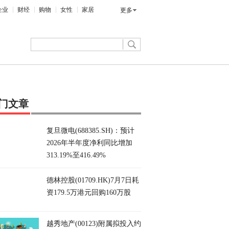
企业
财经
购物
女性
家居
更多
门文章
复旦微电(688385.SH)：预计
2026年半年度净利同比增加
313.19%至416.49%
德林控股(01709.HK)7月7日耗
资179.5万港元回购160万股
越秀地产(00123)附属拟投入约