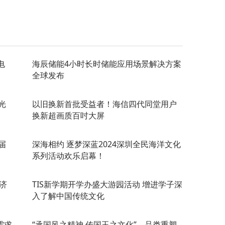
电
海辰储能4小时长时储能应用场景解决方案
全球发布
光
以旧换新首批受益者！海信四代同堂用户
换新超画质百吋大屏
届
深海相约 逐梦深蓝2024深圳全民海洋文化
系列活动欢乐启幕！
济
TIS新学期开学办盛大游园活动 增进学子深
入了解中国传统文化
需求
“承国风之精神 传国玉之文化”—品类重塑