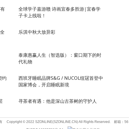
“有
全球学子嘉游赣 诗画宜春多胜游|宜春学
子卡上线啦！
4全
乐淇中秋大放异彩
泰康惠赢人生（智选版）：窗口期下的时
代礼物
契约
西班牙睡眠品牌S&G / NUCOL纽冦首登中
国家博会，开启睡眠新境
层
寻茶者有遇：他是深山古茶树的守护人
有
Copyright © 2022 SZONLINE(SZONLINE.CN) All Rights Reserved.
邮箱：56 