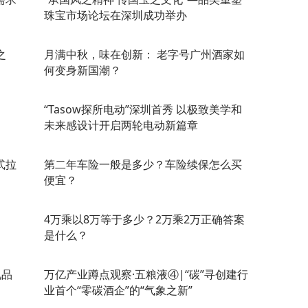
珠宝市场论坛在深圳成功举办
之
月满中秋，味在创新： 老字号广州酒家如
何变身新国潮？
“Tasow探所电动”深圳首秀 以极致美学和
未来感设计开启两轮电动新篇章
式拉
第二年车险一般是多少？车险续保怎么买
便宜？
4万乘以8万等于多少？2万乘2万正确答案
是什么？
礼品
万亿产业蹲点观察·五粮液④|“碳”寻创建行
业首个“零碳酒企”的“气象之新”