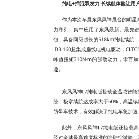
纯电+插混双发力 长续航体验让用
作为本次车展东风风神展
台的明星
力序列，集中应用了东风最新、最先进的
包，具备同级超长的518km纯电续航
iD3-160超集成扁线电机电驱动，CLTC
峰值扭矩310N·m的强劲动力，零百
趣。
东风风神L7纯电版搭载全温域智
统，极寒续航达成率大于60%，高温续
防晕车技术，有效解决了纯电车急加速
此外，东风风神L7纯电版还搭载高
经过全球最高难度标准的海陆空试验，