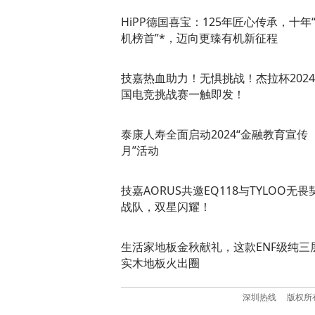
HiPP德国喜宝：125年匠心传承，十年
机榜首”*，迈向更臻有机新征程
技嘉热血助力！无惧挑战！杰拉杯202
国电竞挑战赛一触即发！
泰康人寿全面启动2024“金融教育宣传
月”活动
技嘉AORUS共邀EQ118与TYLOO无畏
战队，双星闪耀！
生活家地板金秋献礼，这款ENF级纯三
实木地板火出圈
深圳热线
版权所