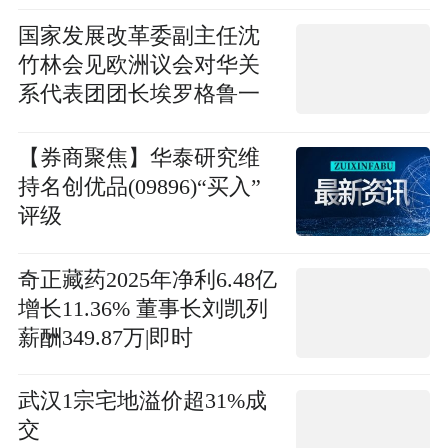
国家发展改革委副主任沈
竹林会见欧洲议会对华关
系代表团团长埃罗格鲁一
行-每日报道
【券商聚焦】华泰研究维
持名创优品(09896)“买入”
评级
奇正藏药2025年净利6.48亿
增长11.36% 董事长刘凯列
薪酬349.87万|即时
武汉1宗宅地溢价超31%成
交