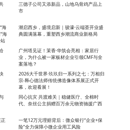
共
三德子公司又添新品，山地乌骨鸡产品上
市
“海
潮启西乡，盛境启新｜骏濠·云端荟开业盛
“海
典圆满落幕，重塑西乡潮流商业新格局
分站
给
广州塔见证！茉香·华筑会亮相：家居行
业，为什么被一家板材企业引领CMF与全
案落地？
快
2026大千世界·玖玖归一系列之七：万相归
宗-释心德法师传统佛造像体系展正式开
幕，欢迎看展！
与
同心抗灾 共渡难关｜稳健医疗、全棉时
代、奈丝公主捐赠百万余元物资驰援广西
展正
一笔12万元理赔背后：微众银行“企业+保
险”全力保障小微企业用工风险