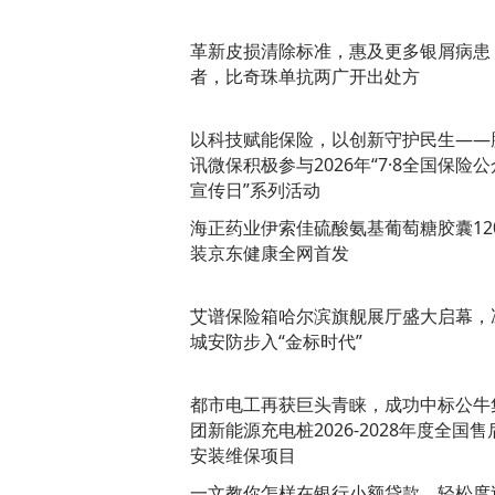
革新皮损清除标准，惠及更多银屑病患
者，比奇珠单抗两广开出处方
以科技赋能保险，以创新守护民生——
讯微保积极参与2026年“7·8全国保险公
宣传日”系列活动
海正药业伊索佳硫酸氨基葡萄糖胶囊12
装京东健康全网首发
艾谱保险箱哈尔滨旗舰展厅盛大启幕，
城安防步入“金标时代”
都市电工再获巨头青睐，成功中标公牛
团新能源充电桩2026-2028年度全国售
安装维保项目
一文教你怎样在银行小额贷款，轻松度