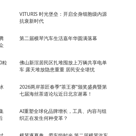
VITURIS 时光堡垒：开启全身细胞级内源
抗衰新时代
腾
第二届横琴汽车生活嘉年华圆满落幕
众
0粒
佛山新滘居民区扎堆囤放上万辆共享电单
车 露天堆放隐患重重 居民安全堪忧
冰
2026两岸茶匠春季“茶王赛”颁奖盛典暨第
七届海丝茶道论坛近日北京谢幕！
集
AI重塑全球化品牌增长，工具、内容与组
后
织正在发生何种变革？
过
横琴逐夏趣，爱车悦时光 第二届横琴汽车