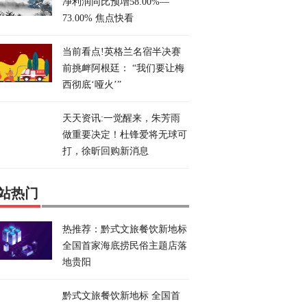
净利润同比预增58.00%—
73.00% 焦点快看
当前看点!英格兰名宿半决赛
前挑衅阿根廷： “我们要让梅
西彻底‘哑火’”
天天资讯:一觉醒来，朱芳雨
做重要决定！杜锋爱将无球可
打，徐昕回购新消息
站热门
热推荐：黔式文旅餐饮新地标
全国首家海底捞民俗主题店落
地贵阳
黔式文旅餐饮新地标 全国首