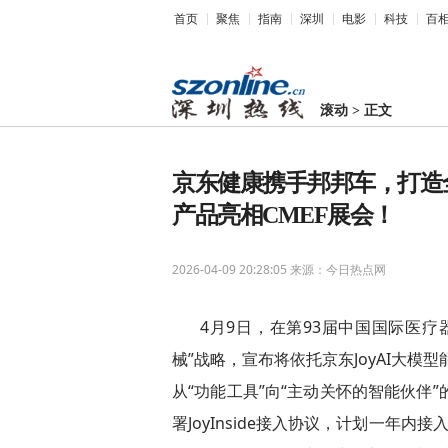
首页
聚焦
指南
深圳
电影
科技
百
滚动
>
正文
京东健康携手邦邦车，打造全球首
产品亮相CMEF展会！
2026-04-09 20:28:05
来源：今日热点网
4月9日，在第93届中国国际医疗器
械”战略，宣布将依托京东JoyAI大模型
从“功能工具”向“主动关怀的智能伙伴
署JoyInside接入协议，计划一年内接