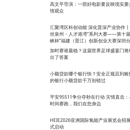
高文平导演：一部好电影要反映现实要
情观众
汇聚湾区科创动能 深化晋深产业协作丨
丝泉州・人才港湾”系列大赛——第十届
峡杯”福建（晋江）创新创业大赛深圳
赛成功举办
加时赛谁最稳？这届世界足球盛宴门将
出了答案
小额贷款哪个银行快？安全正规且到账
的银行小额贷款千万别错过
平安95511争分夺秒在行动 灾情直击：
时间赛跑，我们在您身边
HEIE2026亚洲国际氢能产业展览会招
式启动