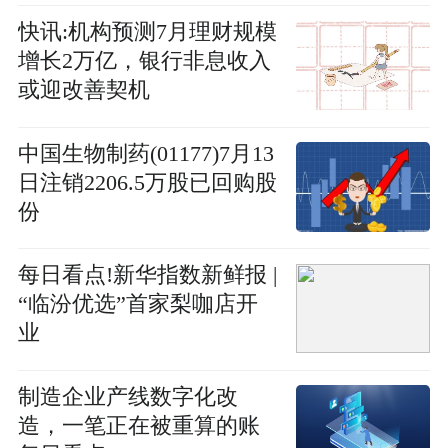
快讯:机构预测7月理财规模
增长2万亿，银行非息收入
或迎改善契机
中国生物制药(01177)7月13
日注销2206.5万股已回购股
份
每日看点!新华指数新鲜报 |
“临汾优选”首家梨咖店开
业
制造企业产线数字化改
造，一笔正在被重算的账