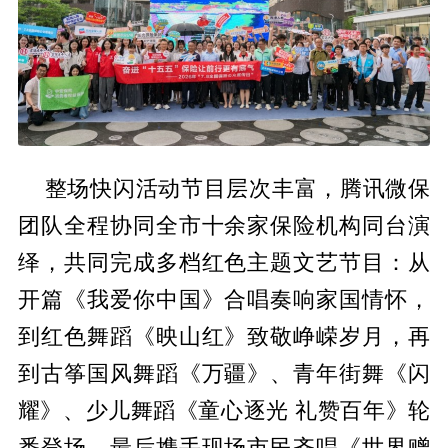
微保
整场快闪活动节目层次丰富，腾讯
团队全程协同全市十余家保险机构同
台演
绎，共同完成多档红色主题文艺节目：从
开篇《我爱你
中国》合唱奏响家国情怀，
到红色舞蹈《映山红》致敬峥嵘岁月，再
到古筝国风舞蹈《万疆》、青年街舞《闪
耀》、少儿舞蹈《童心逐光 礼赞
百年》轮
番登场，最后携手现场市民齐唱《世界赠