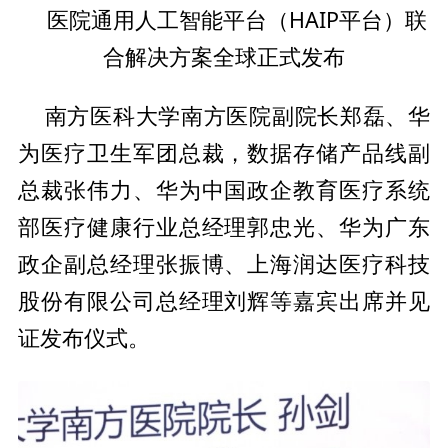
平
台（HAIP
平
台）联
医院通用人工智能
合解决方案全球正式发布
南方医科大学南方医院副院长郑磊、华
总裁，数据存储产品线副
为医疗卫生军团
总裁张伟力、华为
中国政企教育医疗系统
部医疗健康行业
总经理郭忠光、华为广东
政企副
总经理张振博、上海润达医疗科技
股份有限公司
总经理刘辉等嘉宾出席并见
证发布仪式。