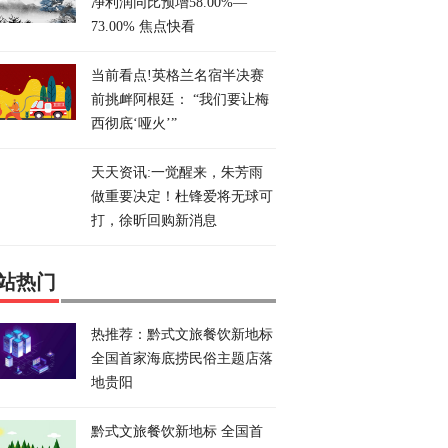
净利润同比预增58.00%—
73.00% 焦点快看
当前看点!英格兰名宿半决赛
前挑衅阿根廷： “我们要让梅
西彻底‘哑火’”
天天资讯:一觉醒来，朱芳雨
做重要决定！杜锋爱将无球可
打，徐昕回购新消息
站热门
热推荐：黔式文旅餐饮新地标
全国首家海底捞民俗主题店落
地贵阳
黔式文旅餐饮新地标 全国首