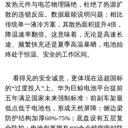
发热元件与电芯物理隔绝，杜绝了热源扩
散的连锁反应。数据最能说明问题：相比
传统单一液冷方案，其散热面积提升4倍，
降温速率翻倍。这意味着，无论是高速长
途、频繁快充还是夏季高温暴晒，电池始
终处于恒温、安全的工作区间。
看得见的安全诚意，更体现在远超国标
的“过度投入”上。华为巨鲸电池平台提前
五年满足国家未来强制标准：前副车架最
低点低于电池包，形成天然屏障；侧边梁
防护结构加厚60%-75%；底盘设有五层复