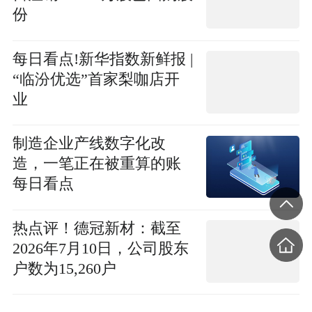
份
每日看点!新华指数新鲜报 |
“临汾优选”首家梨咖店开
业
制造企业产线数字化改
造，一笔正在被重算的账
每日看点
热点评！德冠新材：截至
2026年7月10日，公司股东
户数为15,260户