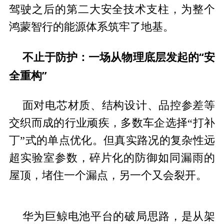
驾驶之后的第二大安全技术支柱，为整个
鸿蒙智行的能源体系筑牢了地基。
不止于防护：一场从物理底层发起的“安
全重构”
面对电芯材质、结构设计、品控参差等
交织而成的行业顽疾，多数车企选择“打补
丁”式的单点优化。但真实路况的复杂性远
超实验室参数，碎片化的防御如同漏雨的
屋顶，堵住一个漏点，另一个又会裂开。
华为巨鲸电池平台的破局思路，是从架