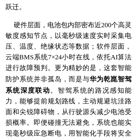
跃迁。
硬件层面，电池包内部密布近200个高灵
敏度感知节点，以毫秒级速度实时采集电
压、温度、绝缘状态等数据；软件层面，
云端BMS系统7×24小时在线，依托AI算法
进行故障预判。更为精妙的是，这套智能
华为乾崑智驾
防护系统并非孤岛，而是与
系统深度联动
。智驾系统的路况感知能
力，能够提前规划路线，主动规避坑洼路
面和尖锐障碍物，从行驶源头减少电池受
损概率。即便碰撞无法避免，系统也能实
现毫秒级应急断电，用智能化手段将安全