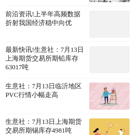
前沿资讯!上半年高频数据
折射我国经济稳中向优
最新快讯!生意社：7月13日
上海期货交易所期铅库存
63017吨
生意社：7月13日临沂地区
PVC行情小幅走高
生意社：7月13日上海期货
交易所期锡库存4981吨