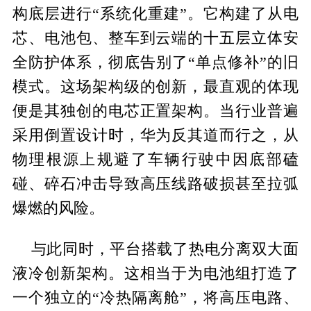
构底层进行“系统化重建”。它构建了从电
芯、电池包、整车到云端的十五层立体安
全防护体系，彻底告别了“单点修补”的旧
模式。这场架构级的创新，最直观的体现
便是其独创的电芯正置架构。当行业普遍
采用倒置设计时，华为反其道而行之，从
物理根源上规避了车辆行驶中因底部磕
碰、碎石冲击导致高压线路破损甚至拉弧
爆燃的风险。
与此同时，平台搭载了热电分离双大面
液冷创新架构。这相当于为电池组打造了
一个独立的“冷热隔离舱”，将高压电路、