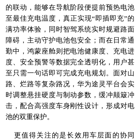
的联动，能够在导航阶段便提前预热电池
至最佳充电温度，真正实现“即插即充”的
满功率体验，同时智驾系统实时规避路面
障碍，主动守护电池包安全；而在日常通
勤中，鸿蒙座舱则把电池健康度、充电进
度、安全预警等数据完全透明化，用户甚
至只需一句话即可完成充电规划。面对山
路、烂路等复杂路况，华为途灵平台会实
时调整悬挂硬度与制动参数，缓冲颠簸冲
击，配合高强度车身刚性设计，形成对电
池的双重保护。
更值得关注的是长效用车层面的协同