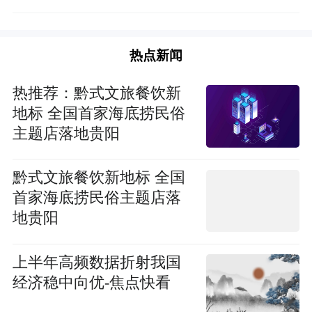
热点新闻
热推荐：黔式文旅餐饮新
地标 全国首家海底捞民俗
主题店落地贵阳
黔式文旅餐饮新地标 全国
首家海底捞民俗主题店落
地贵阳
上半年高频数据折射我国
经济稳中向优-焦点快看