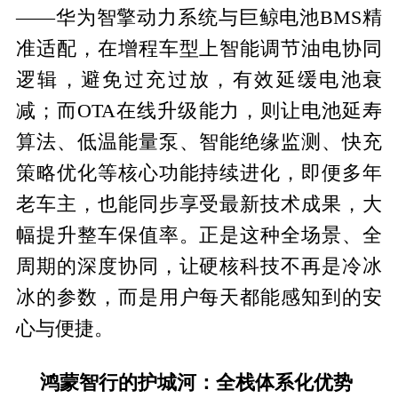
——华为智擎动力系统与巨鲸电池BMS精
准适配，在增程车型上智能调节油电协同
逻辑，避免过充过放，有效延缓电池衰
减；而OTA在线升级能力，则让电池延寿
算法、低温能量泵、智能绝缘监测、快充
策略优化等核心功能持续进化，即便多年
老车主，也能同步享受最新技术成果，大
幅提升整车保值率。正是这种全场景、全
周期的深度协同，让硬核科技不再是冷冰
冰的参数，而是用户每天都能感知到的安
心与便捷。
鸿蒙智行的护城河：全栈体系化优势