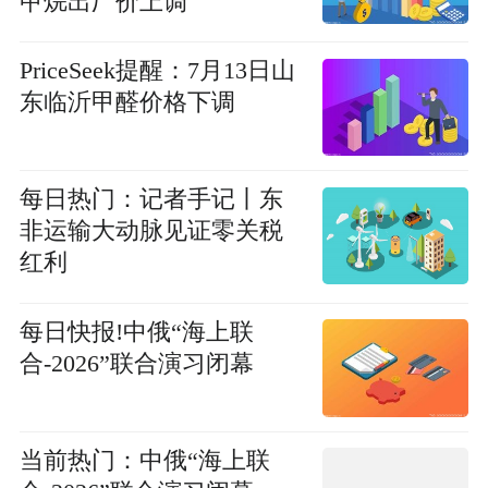
甲烷出厂价上调
PriceSeek提醒：7月13日山
东临沂甲醛价格下调
每日热门：记者手记丨东
非运输大动脉见证零关税
红利
每日快报!中俄“海上联
合-2026”联合演习闭幕
当前热门：中俄“海上联