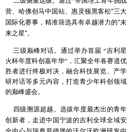
二级侧重选拔。通过“帝国理工青年挑战
佛创马
中国站、惠灵顿黑客松”三大
营、哈
国际化赛事，精准筛选具有卓越潜力的“未
来之星”。
三级巅峰对话。通过举办首届 “吉利星
火杯年度科创嘉年华”，汇聚全年各赛道优
胜者进行终极对决，融合科技展览、产学
研对话等多元内容，打造青少年科创领域
的巅峰盛会。
四级溯源超越。选拔年度最杰出的青年
中国宁波的吉利全球全域安
创新者，走进
全中心与瑞典哥德堡的沃尔沃欧洲研发中