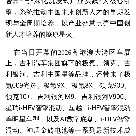
智慧”与“深化沉浸式产业实践”为核心引
中国未来创新人才的早期发
擎，系统推动
现与全周期培养，以产业智慧点亮
中国创
新人才培养的燎原星火。
在当日开幕的2026粤港澳大湾区车展
上，吉利汽车集团旗下的极氪、领克、吉
中国星等品牌，还带来了极
利银河、吉利
氪009光辉、极氪9X、极氪8X、领克900、
领克10+、吉利银河M9、吉利银河V900、
星瑞i-H
EV智擎混动、星越L i-H
EV智擎混动
等明星车型，以及AI数字底盘、i-H
EV智擎
混动、神盾金砖电池等一系列最新技术成