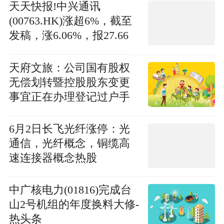
天天快报!中兴通讯
(00763.HK)涨超6%，截至
发稿，涨6.06%，报27.66
港元，成交额9.49亿港元
天府文旅：公司国有股权
无偿划转暨控股股东变更
事宜正在办理登记过户手
续
6月2日长飞光纤涨停：光
通信，光纤概念，铜缆高
速连接器概念热股
中广核电力(01816)完成台
山2号机组的年度换料大修-
热头条