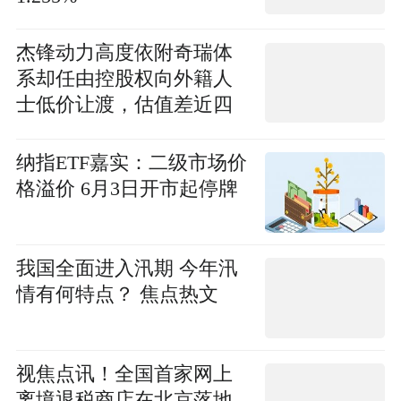
杰锋动力高度依附奇瑞体
系却任由控股权向外籍人
士低价让渡，估值差近四
倍疑似存在国资流失输送
实控人范礼？
纳指ETF嘉实：二级市场价
格溢价 6月3日开市起停牌
我国全面进入汛期 今年汛
情有何特点？ 焦点热文
视焦点讯！全国首家网上
离境退税商店在北京落地