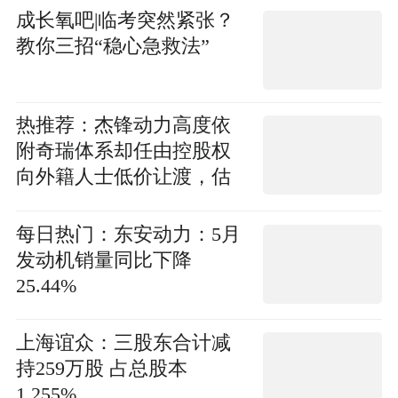
成长氧吧|临考突然紧张？
教你三招“稳心急救法”
热推荐：杰锋动力高度依
附奇瑞体系却任由控股权
向外籍人士低价让渡，估
值差近四倍疑似存在国资
流失输送实控人范礼？
每日热门：东安动力：5月
发动机销量同比下降
25.44%
上海谊众：三股东合计减
持259万股 占总股本
1.255%