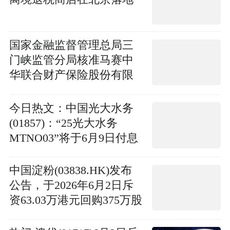
国家金融监督管理总局三
门峡监管分局核准马赛中
华联合财产保险股份有限
公司三门峡中心支公司副
总经理（主持工作）任职
今日热文：中国光大水务
资格 视焦点讯
(01857)：“25光大水务
MTNO03”将于6月9日付息
中国淀粉(03838.HK)发布
公告，于2026年6月2日斥
资63.03万港元回购375万股